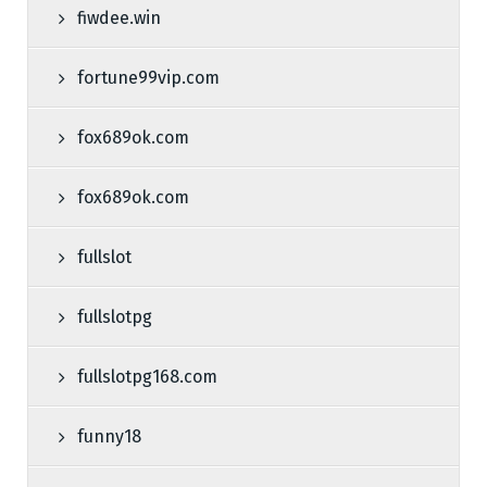
fiwdee.win
fortune99vip.com
fox689ok.com
fox689ok.com
fullslot
fullslotpg
fullslotpg168.com
funny18