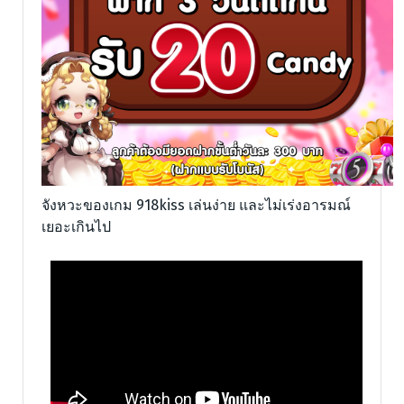
จังหวะของเกม 918kiss เล่นง่าย และไม่เร่งอารมณ์
เยอะเกินไป