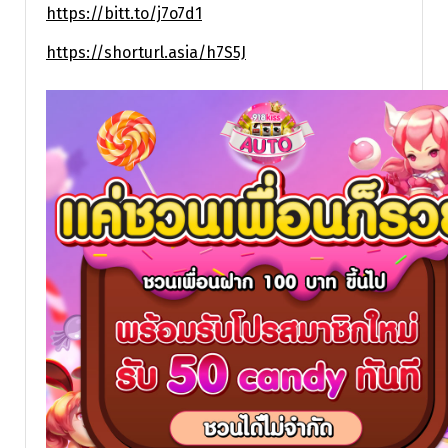
https://bitt.to/j7o7d1
https://shorturl.asia/h7S5J