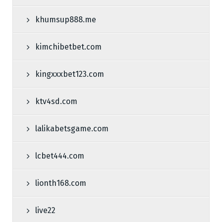
khumsup888.me
kimchibetbet.com
kingxxxbet123.com
ktv4sd.com
lalikabetsgame.com
lcbet444.com
lionth168.com
live22