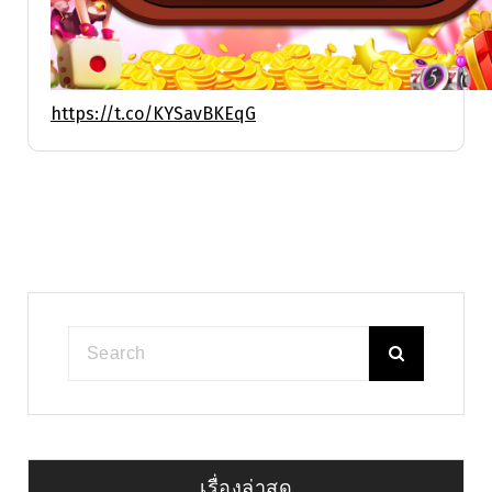
https://t.co/KYSavBKEqG
เรื่องล่าสุด