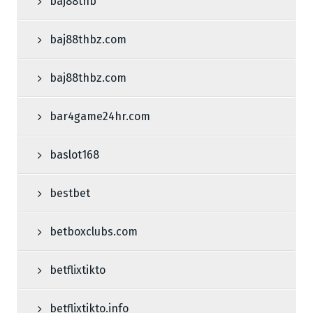
baj88thb
baj88thbz.com
baj88thbz.com
bar4game24hr.com
baslot168
bestbet
betboxclubs.com
betflixtikto
betflixtikto.info