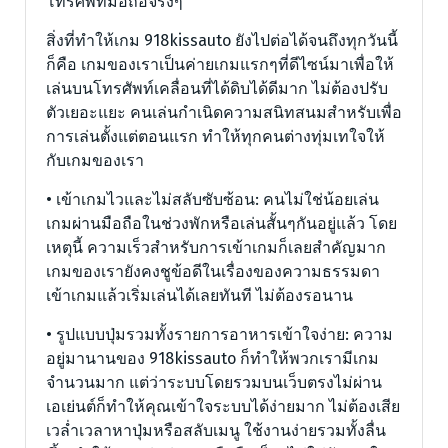
โทรศัพท์มือถือจริงๆ
สิ่งที่ทำให้เกม 918kissauto ยังไปต่อได้จนถึงทุกวันนี้
ก็คือ เกมของเราเป็นค่ายเกมแรกๆที่ดีไซน์มาเพื่อให้
เล่นบนโทรศัพท์เคลื่อนที่ได้ดิบได้ดีมาก ไม่ต้องปรับ
ตัวเยอะแยะ คนเล่นกำเนิดความสนิทสนมสำหรับเพื่อ
การเล่นตั้งแต่ตอนแรก ทำให้ทุกคนต่างทุ่มเทใจให้
กับเกมของเรา
• เข้าเกมไวและไม่สลับซับซ้อน: คนไม่ใช่น้อยเล่น
เกมผ่านมือถือในช่วงพักหรือเล่นสั้นๆกันอยู่แล้ว โดย
เหตุนี้ ความเร็วสำหรับการเข้าเกมก็เลยสำคัญมาก
เกมของเรายังคงชูข้อดีในเรื่องของความธรรมดา
เข้าเกมแล้วเริ่มเล่นได้เลยทันที ไม่ต้องรอนาน
• รูปแบบปุ่มรวมทั้งรายการอาหารเข้าใจง่าย: ความ
อยู่มานานของ 918kissauto ก็ทำให้พวกเรามีเกม
จำนวนมาก แต่ว่าระบบโดยรวมบนเว็บตรงไม่ผ่าน
เอเย่นต์ก็ทำให้คุณเข้าใจระบบได้ง่ายมาก ไม่ต้องเสีย
เวล่ำเวลาหาปุ่มหรือสลับเมนู ใช้งานง่ายรวมทั้งลื่น