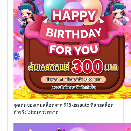
จุดเด่นของเกมสล็อตจาก 918kissauto ที่สายสล็อต
ตัวจริงไม่สมควรพลาด