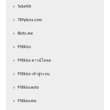
1xbetth
789pluss.com
8lots.me
918Kiss
918kiss ดาวน์โหลด
918kiss เข้าสู่ระบบ
918kissauto
918kissme