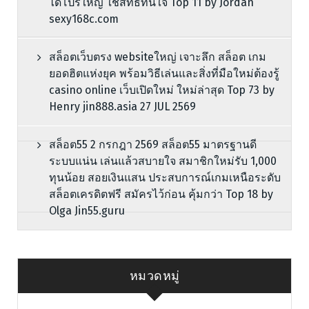
ได้โปรใหญ่ ใช้สิทธิ์ทันใจ Top 11 by Jordan
sexy168c.com
สล็อตเว็บตรง websiteใหญ่ เจาะลึก สล็อต เกม
ยอดฮิตแห่งยุค พร้อมวิธีเล่นและสิ่งที่มือใหม่ต้องรู้
casino online เว็บเปิดใหม่ ใหม่ล่าสุด Top 73 by
Henry jin888.asia 27 JUL 2569
สล็อต55 2 กรกฎา 2569 สล็อต55 มาตรฐานดี
ระบบแน่น เล่นแล้วสบายใจ สมาชิกใหม่รับ 1,000
ทุนน้อย สอยเงินแสน ประสบการณ์เกมเหนือระดับ
สล็อตเครดิตฟรี สมัครไว้ก่อน คุ้มกว่า Top 18 by
Olga Jin55.guru
หมวดหมู่