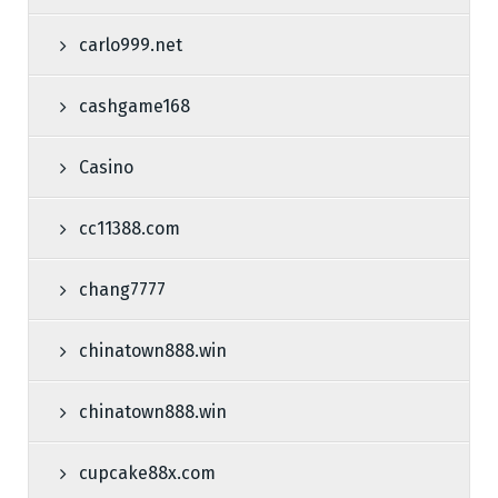
carlo999.net
cashgame168
Casino
cc11388.com
chang7777
chinatown888.win
chinatown888.win
cupcake88x.com