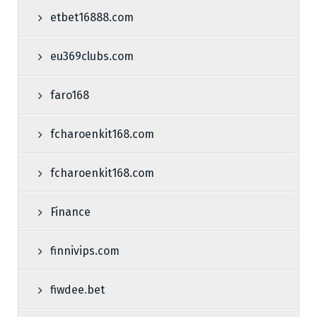
etbet16888.com
eu369clubs.com
faro168
fcharoenkit168.com
fcharoenkit168.com
Finance
finnivips.com
fiwdee.bet