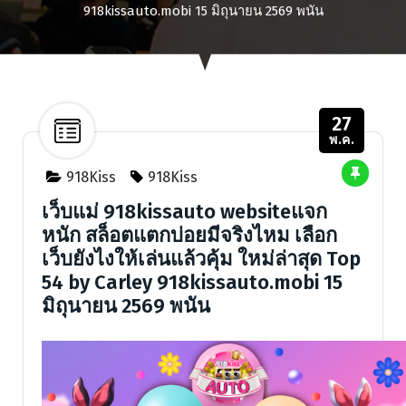
918kissauto.mobi 15 มิถุนายน 2569 พนัน
27
พ.ค.
918Kiss
918Kiss
เว็บแม่ 918kissauto websiteแจก
หนัก สล็อตแตกบ่อยมีจริงไหม เลือก
เว็บยังไงให้เล่นแล้วคุ้ม ใหม่ล่าสุด Top
54 by Carley 918kissauto.mobi 15
มิถุนายน 2569 พนัน